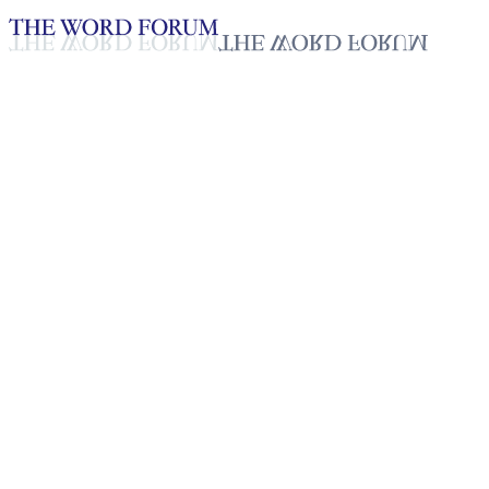
Loading YouTube player...
[필리핀] 데비 클레어 아베아베(
2025년 10월 20일
재생목록
50
재생목록