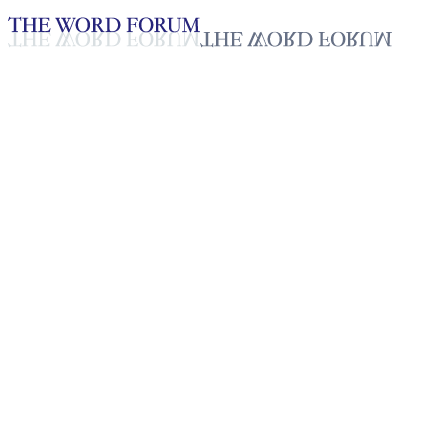
Loading YouTube player...
[미얀마] 제니 자매의 간증
2025년 10월 20일
재생목록
50
재생목록