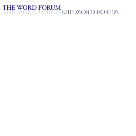
Loading YouTube player...
[필리핀] 메델 발리엔테테 형제
의 간증
2025년 10월 20일
재생목록
50