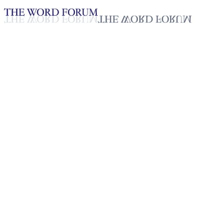
Loading YouTube player...
[스리랑카] 싸띠야 티파시(57
세) 형제의 간증
2025년 10월 20일
재생목록
50