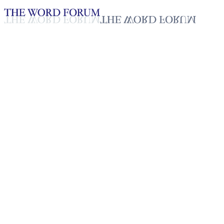
Loading YouTube player...
[필리핀] 버지니아 마까움방(50
세) 자매의 간증
2025년 10월 20일
재생목록
50