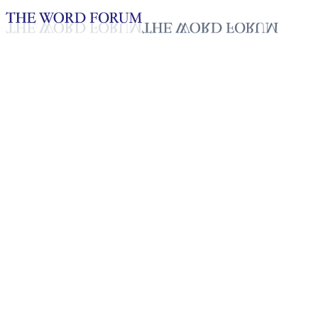
Loading YouTube player...
[필리핀] 샤이렌 라초(19세) 자
2025년 10월 20일
재생목록
50
재생목록