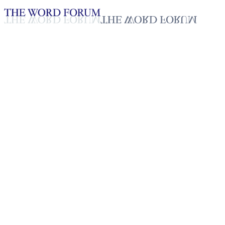
Loading YouTube player...
[필리핀] 지말린 볼하노 자매의
간증
2025년 10월 20일
재생목록
50