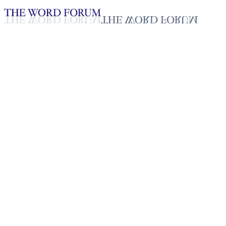
Loading YouTube player...
[볼리비아] 마리아 루르데스(70
세) 자매의 간증
2025년 10월 20일
재생목록
50