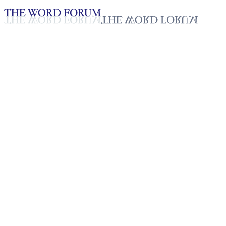
Loading YouTube player...
[콜롬비아] 데이닫 알다나 자매
의 간증
2025년 10월 20일
재생목록
50