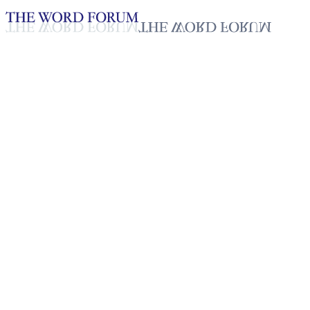
Loading YouTube player...
[미얀마] 찡뭉만 자매의 간증
2025년 10월 20일
재생목록
50
재생목록