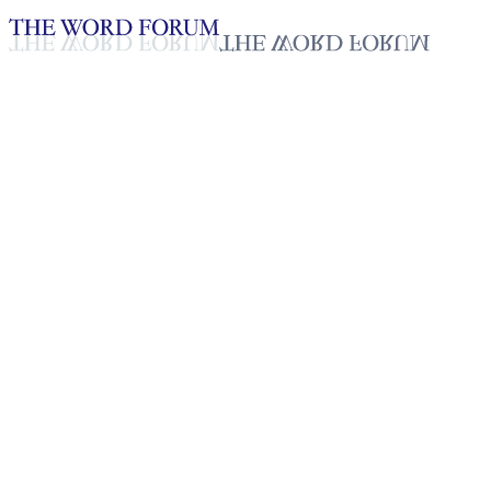
Loading YouTube player...
[필리핀] 제이슨 퀸톤 형제의 간
2025년 10월 20일
재생목록
50
재생목록