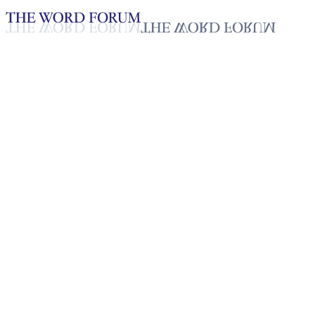
Loading YouTube player...
[필리핀] 제시블레스 오르뗴네
로(47세) 형제의 간증
2025년 10월 20일
재생목록
50