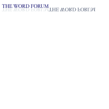
Loading YouTube player...
[스리랑카] 제나리(40세) 자매
2025년 10월 20일
재생목록
50
재생목록