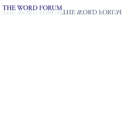
Loading YouTube player...
[필리핀] 안젤리카 큐아레스 자
매의 간증
2025년 10월 20일
재생목록
50