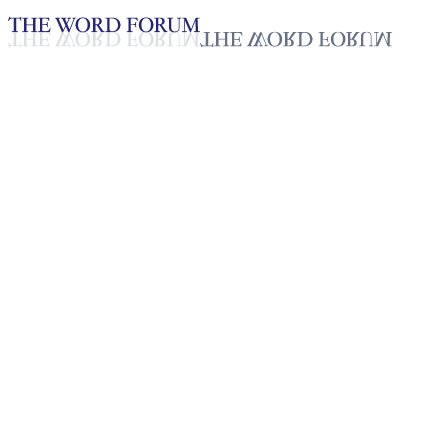
Loading YouTube player...
[토고] 도네 형제의 간증
2025년 10월 20일
재생목록
50
재생목록