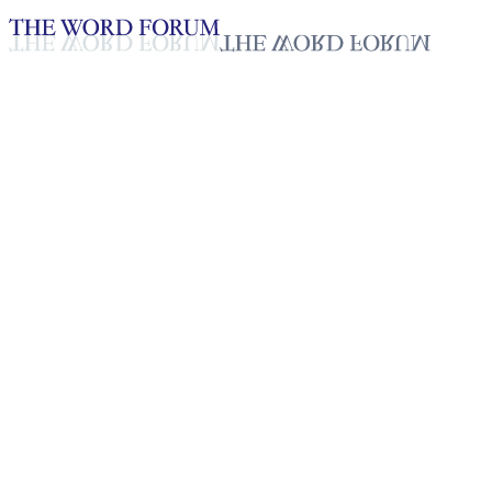
Loading YouTube player...
[필리핀] 크리스틴 (폴라) 데 라
2025년 10월 20일
재생목록
50
재생목록