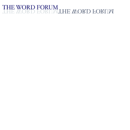
Loading YouTube player...
태국 두엉다우(28세) 자매 간증
2025년 10월 20일
재생목록
50
재생목록