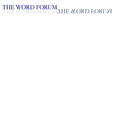
Loading YouTube player...
[태국] 콴 자매의 간증
2025년 10월 20일
재생목록
50
재생목록