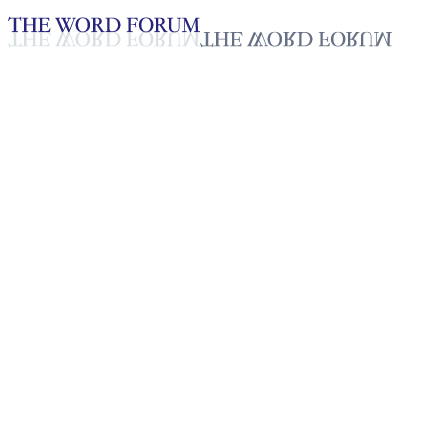
Loading YouTube player...
[브라질] 따띠아나 자매의 간증
2025년 10월 20일
재생목록
50
재생목록