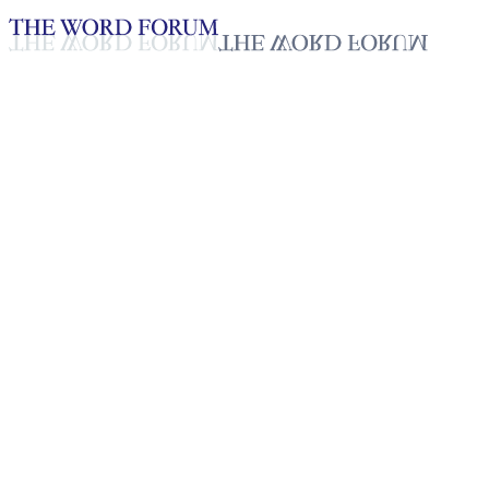
Loading YouTube player...
[필리핀] 레진 메이 크루즈 자매
의 간증
2025년 10월 20일
재생목록
50