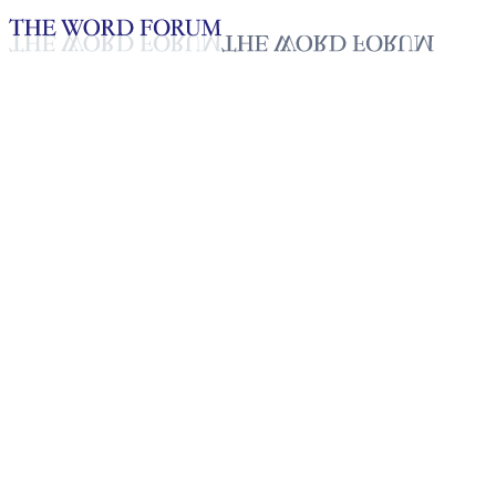
Loading YouTube player...
[미얀마] 빅토리아(15세) 자매
의 간증
2025년 10월 20일
재생목록
50