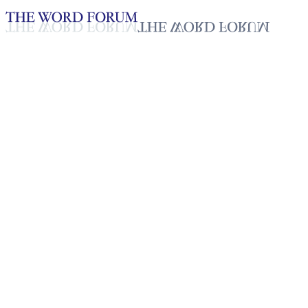
Loading YouTube player...
[필리핀] 베르기니아 발링안(63
세) 자매의 간증
2025년 10월 20일
재생목록
50