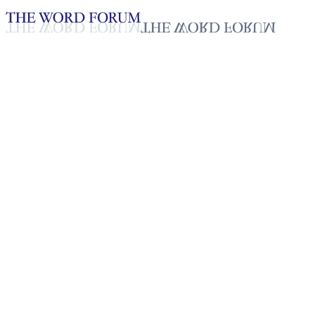
Loading YouTube player...
아이날렘 아옐레, 에티오피아 (202
2026년 05월 13일
재생목록
50
재생목록