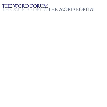
Loading YouTube player...
[필리핀] 로니 미니스터 형제의
2025년 10월 20일
재생목록
50
재생목록