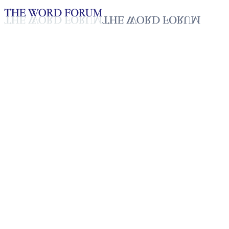
Loading YouTube player...
[스리랑카] 헤샨 산다케룸(24
세) 형제의 간증
2025년 10월 20일
재생목록
50