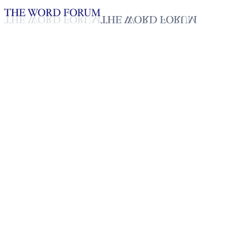
Loading YouTube player...
[온두라스] 안토니아 디아스 자
매의 간증
2025년 10월 20일
재생목록
50