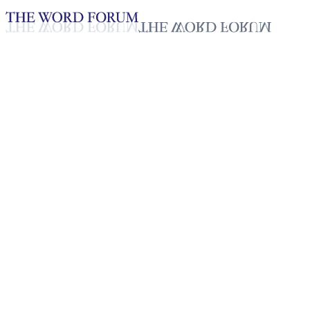
Loading YouTube player...
[토고] 마우씨(25세) 자매의 간
증
2025년 10월 20일
재생목록
50