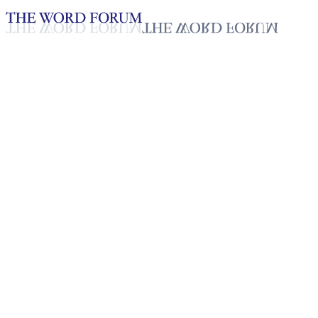
Loading YouTube player...
[스리랑카] 라리타(47세) 자매
의 간증
2025년 10월 20일
재생목록
50