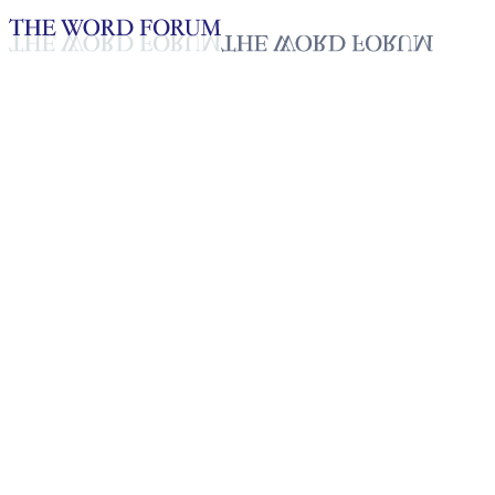
Loading YouTube player...
[네팔] 서비타 쁘러자(20세) 자
매의 간증
2025년 10월 20일
재생목록
50