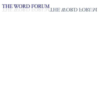
Loading YouTube player...
[볼리비아] 마그나 땀보 자매의
2025년 10월 20일
재생목록
50
재생목록