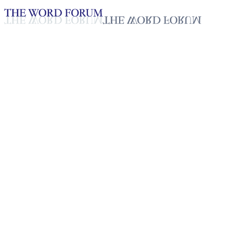
Loading YouTube player...
[필리핀] 프린세스 딤플 라고 자
매의 간증
2025년 10월 20일
재생목록
50