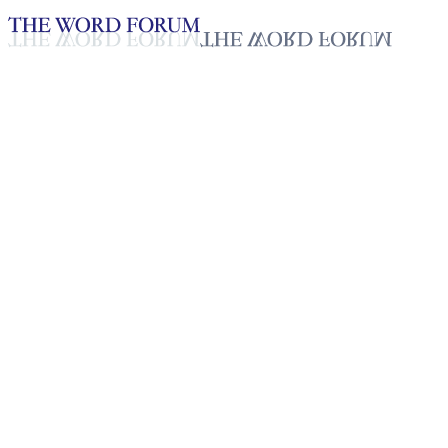
Loading YouTube player...
[필리핀] 로디야 카버 자매의 간
증
2025년 10월 20일
재생목록
50