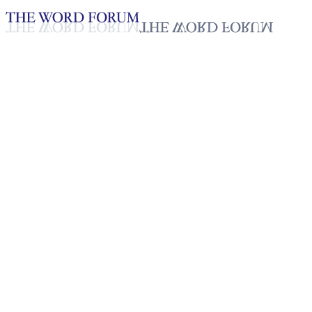
Loading YouTube player...
[인도] 룬아익찡(61세) 자매의
간증
2025년 10월 20일
재생목록
50