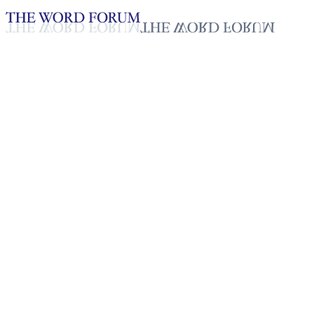
Loading YouTube player...
[필리핀] 렌 버힐 아브로갈(27세
2025년 10월 20일
재생목록
50
재생목록