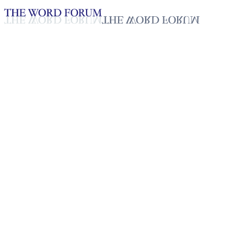
Loading YouTube player...
[온두라스] 과일리나 로메로 자
매의 간증
2025년 10월 20일
재생목록
50