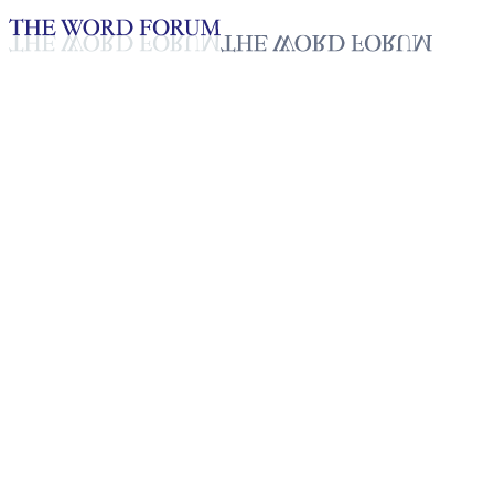
Loading YouTube player...
[과테말라] 삘라르 메넨데스(57
세) 자매의 간증
2025년 10월 20일
재생목록
50