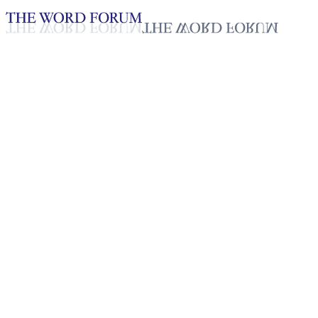
Loading YouTube player...
[필리핀] 조나단 팔로(27세) 형
제의 간증
2025년 10월 20일
재생목록
50