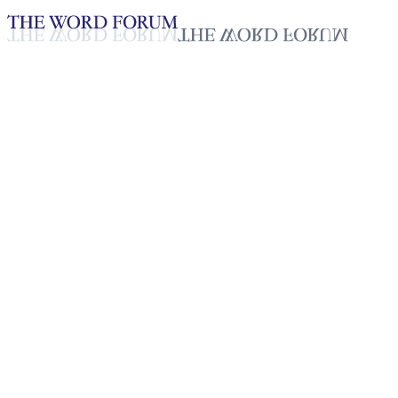
Loading YouTube player...
[스리랑카] 시드니 싸이몬(64
세) 형제의 간증
2025년 10월 20일
재생목록
50