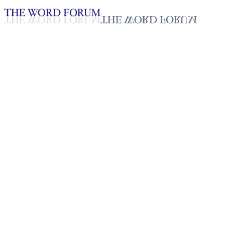
Loading YouTube player...
[베네수엘라] 요나단 마르티네
스 형제의 간증
2025년 10월 20일
재생목록
50