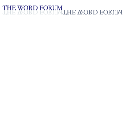
Loading YouTube player...
필리핀 샬리 론다한(43세) 자매
간증
2025년 10월 20일
재생목록
50