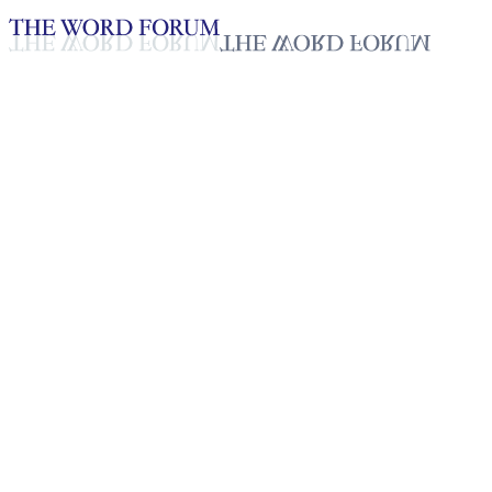
Loading YouTube player...
[스리랑카] 데비카(57세) 자매
의 간증
2025년 10월 20일
재생목록
50