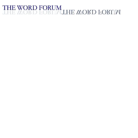
Loading YouTube player...
[필리핀] 아이린 그래이스 반손
(35세) 자매의 간증
2025년 10월 20일
재생목록
50