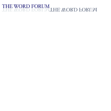
Loading YouTube player...
[마다가스카르] 랄라 자매의 간
증
2025년 10월 20일
재생목록
50