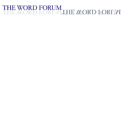
Loading YouTube player...
[필리핀] 쉴라 리카포르테 자매
의 간증
2025년 10월 20일
재생목록
50