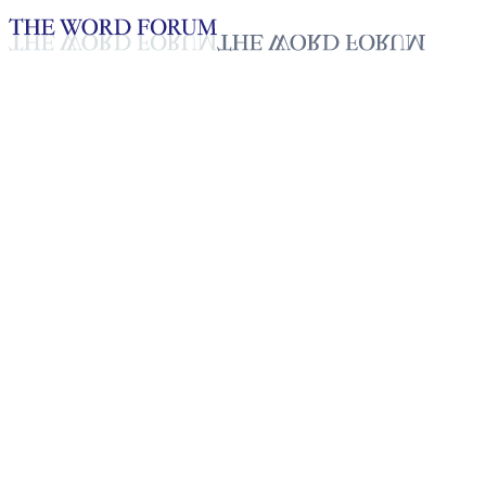
Loading YouTube player...
[필리핀] 마마이 사랑가니(22
세) 형제의 간증
2025년 10월 20일
재생목록
50