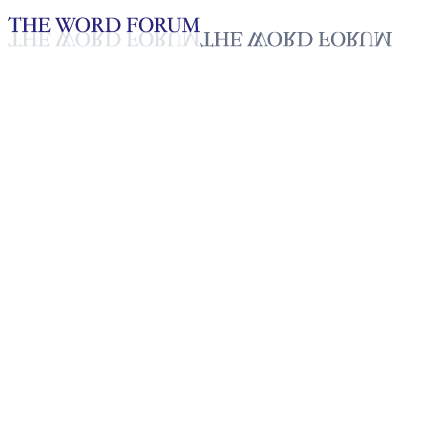
Loading YouTube player...
자넬 빌리아크루시스, 필리핀 (202
2026년 05월 04일
재생목록
50
재생목록