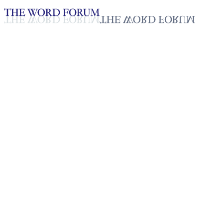
Loading YouTube player...
[코스타리카] 욜란다 미란다 마
2025년 10월 20일
재생목록
50
재생목록