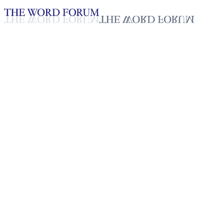
Loading YouTube player...
[태국] 아리 얀싸꼰(20세) 자매
의 간증
2025년 10월 20일
재생목록
50