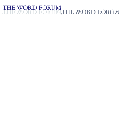
Loading YouTube player...
[필리핀] 글라이자 돈세라스(22
세) 자매의 간증
2025년 10월 20일
재생목록
50