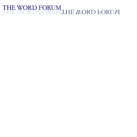
Loading YouTube player...
[토고] 세누 엘리스(24세) 자매
의 간증
2025년 10월 20일
재생목록
50